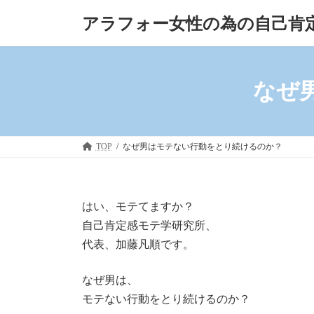
コ
ナ
アラフォー女性の為の自己肯
ン
ビ
テ
ゲ
ン
ー
ツ
シ
へ
ョ
なぜ
ス
ン
キ
に
ッ
移
プ
動
TOP
なぜ男はモテない行動をとり続けるのか？
はい、モテてますか？
自己肯定感モテ学研究所、
代表、加藤凡順です。
なぜ男は、
モテない行動をとり続けるのか？